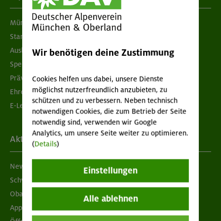
München & Oberland
Standorte
Ausbildung & Jobs
Wir benötigen deine Zustimmung
Spenden
Prävention sexualisierter Gewalt
Cookies helfen uns dabei, unsere Dienste
möglichst nutzerfreundlich anzubieten, zu
Ehrenamtsbörse
schützen und zu verbessern. Neben technisch
E-Learning
notwendigen Cookies, die zum Betrieb der Seite
notwendig sind, verwenden wir Google
Analytics, um unsere Seite weiter zu optimieren.
Aktuelles
(
Details
)
Newsletter
Einstellungen
Schwarzes Brett
Obacht geben!
Alle ablehnen
App "Mein DAV+"