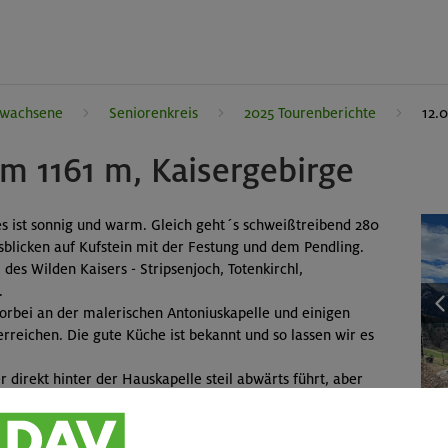
rwachsene
Seniorenkreis
2025 Tourenberichte
12.
lm 1161 m, Kaisergebirge
es ist sonnig und warm. Gleich geht´s schweißtreibend 280
usblicken auf Kufstein mit der Festung und dem Pendling.
des Wilden Kaisers - Stripsenjoch, Totenkirchl,
.
orbei an der malerischen Antoniuskapelle und einigen
erreichen. Die gute Küche ist bekannt und so lassen wir es
 direkt hinter der Hauskapelle steil abwärts führt, aber
tt, denn die Winterheide blüht in voller Pracht vor der
n Kaisers, über dem sich dramatische Föhnwolken türmen.