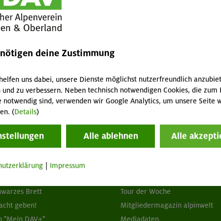
malweg ins Tal.
ige Rundtour bei viel besserem Wetter als vorhergesagt!
enötigen deine Zustimmung
helfen uns dabei, unsere Dienste möglichst nutzerfreundlich anzubie
 und zu verbessern. Neben technisch notwendigen Cookies, die zum 
e notwendig sind, verwenden wir Google Analytics, um unsere Seite w
en. (
Details
)
nstellungen
Alle ablehnen
Alle akzepti
tuelles
Services
hutzerklärung
|
Impressum
wsletter
FAQ
hwarzes Brett
Tour der Woche
acht geben!
Mitgliedermagazin alpinwelt
p "Mein DAV+"
Mediadaten