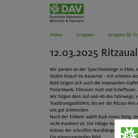
Home
Gruppen
Gruppen für E
12.03.2025 Ritzaua
Wir parken an der Sparchenstiege in Ebbs, 
Stufen hinauf ins Kaisertal - mit schönen A
Bald zeigen sich auch die imposanten Gipfel 
Fleischbank, Ellmauer Halt und Scheffauer..
Wir folgen dem Auf-und-Ab des Fahrwegs, v
Traditionsgasthöfen, bis wir die Ritzau-Alm 
uns gut schmecken.
Nach der Einkehr wählt Rudi einen Steig, der
nicht markiert ist. Die Hänge leuchten viole
Kulisse der schroffen Nordhänge des Wilde
Ein stimmungsvolles Bild!