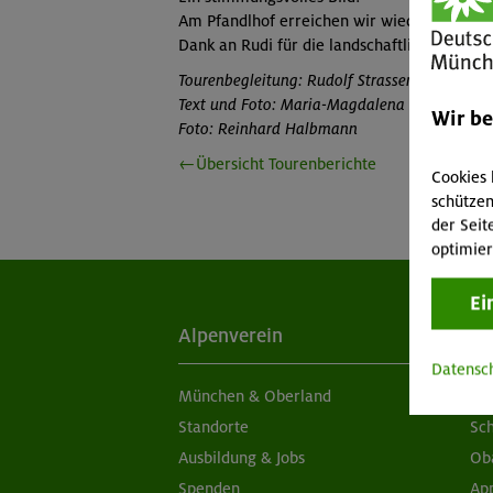
Am Pfandlhof erreichen wir wieder den Nor
Dank an Rudi für die landschaftlich großart
Tourenbegleitung: Rudolf Strasser
Text und Foto: Maria-Magdalena Stein
Wir b
Foto: Reinhard Halbmann
←Übersicht Tourenberichte
Cookies 
schützen
der Seit
optimier
Ei
Alpenverein
Ak
Datensc
München & Oberland
Ne
Standorte
Sc
Ausbildung & Jobs
Ob
Spenden
Ap