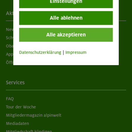
Einstellungen
Aktuelles
Alle ablehnen
Newsletter
Alle akzeptieren
Schwarzes Brett
Obacht geben!
Datenschutzerklärung
|
Impressum
App "Mein DAV+"
Öffnungszeiten
Services
FAQ
Tour der Woche
Mitgliedermagazin alpinwelt
Mediadaten
Mitgliedschaft kündigen