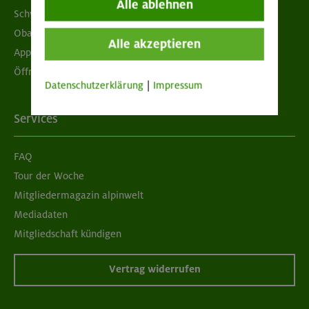
Alle ablehnen
Schwarzes Brett
Obacht geben!
Alle akzeptieren
App "Mein DAV+"
Öffnungszeiten
Datenschutzerklärung
|
Impressum
Services
FAQ
Tour der Woche
Mitgliedermagazin alpinwelt
Mediadaten
Mitgliedschaft kündigen
Vertrag widerrufen