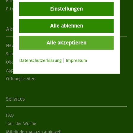
Ehrenamtsbörse
Einstellungen
E-Learning
Alle ablehnen
Aktuelles
Alle akzeptieren
Newsletter
Schwarzes Brett
Datenschutzerklärung
|
Impressum
Obacht geben!
App "Mein DAV+"
Öffnungszeiten
Services
FAQ
Tour der Woche
Mitgliedermagazin alpinwelt