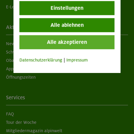
E-Learning
Einstellungen
Alle ablehnen
Aktuelles
Alle akzeptieren
Newsletter
Schwarzes Brett
Datenschutzerklärung
|
Impressum
Obacht geben!
App "Mein DAV+"
Öffnungszeiten
Services
FAQ
Tour der Woche
Mitgliedermagazin alpinwelt