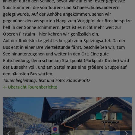
knietief durch den Schnee, bevor wir auf eine fester gepresste
Spur kommen, die von Touren- und Schneeschuhwanderern
gelegt wurde. Auf der Anhöhe angekommen, sehen wir
gegenüber den verspurten Hang zum Vorgipfel der Brecherspitze
hell in der Sonne schimmern. Jetzt ist es nicht mehr weit zur
Oberen Firstalm - hier kehren wir genüsslich ein.
Auf der Rodelstecke geht es bergab zum Spitzingsattel. Da der
Bus erst in einer Dreiviertelstunde fährt, beschließen wir, zum
See hinunterzugehen und weiter in den Ort. Eine gute
Entscheidung, denn schon am Startpunkt (Parkplatz Kirche) wird
der Bus sehr voll, und am Sattel muss eine größere Gruppe auf
den nächsten Bus warten.
Tourenbegleitung, Text und Foto: Klaus Moritz
←Übersicht Tourenberichte