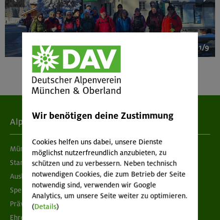
1/9
Wir benötigen deine Zustimmung
Alpenverein
Cookies helfen uns dabei, unsere Dienste
München & Oberland
möglichst nutzerfreundlich anzubieten, zu
Standorte
schützen und zu verbessern. Neben technisch
notwendigen Cookies, die zum Betrieb der Seite
Ausbildung & Jobs
notwendig sind, verwenden wir Google
Spenden
Analytics, um unsere Seite weiter zu optimieren.
Prävention sexualisierter Gewalt
(
Details
)
Ehrenamtsbörse