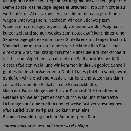
Kreuzgipfel erreichen. Gegenüber liegt die inzwischen gesperrte
Demelspitze, das heutige Tagesziel Brauneck ist auch nicht allzu
weit entfernt. Aber wir wollen ja nicht auf den ausgetretenen
Wegen unterwegs sein. Nachdem wir den Stichweg zum
Waxenstein zurückgegangen sind, verlassen wir den Weg nach
kurzer Zeit und steigen weglos zum Koteck auf; kurz hinter einer
Sendeanlage gibt es ein schönes Gipfelkreuz mit langer Inschrift.
Von dort kommt man auf einem versteckten alten Pfad – mal
direkt am Grat, mal knapp darunter – über die Brauneckschneid
fast bis zum Gipfel, erst an der letzten Seilbahnstütze verläßt
dieser Pfad den Wald, und wir kommen in das Skigebiet. Schnell
geht es die letzten Meter zum Gipfel. Da es plötzlich windig wird,
genießen wir die schöne Aussicht nur kurz und setzen uns dann
zur wohlverdienten Einkehr in die Brauneckhütte.
Nach der Pause steigen wir bis zur Florianshütte im offenen
Gelände ab, weiter geht es dann durch Wald und malerische
Lichtungen auf einem alten und teilweise fast verschwundenen
Pfad zurück zum Parkplatz. So kann man eine
Brauneckwanderung auch im Sommer genießen.
Tourenbegleitung, Text und Fotos: Axel Philipp