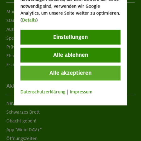
notwendig sind, verwenden wir Google
München & Oberland
Analytics, um unsere Seite weiter zu optimieren.
(
Details
)
Standorte
Ausbildung & Jobs
Einstellungen
Spenden
Prävention sexualisierter Gewalt
Alle ablehnen
Ehrenamtsbörse
E-Learning
Alle akzeptieren
Aktuelles
Datenschutzerklärung
|
Impressum
Newsletter
Schwarzes Brett
Obacht geben!
App "Mein DAV+"
Öffnungszeiten