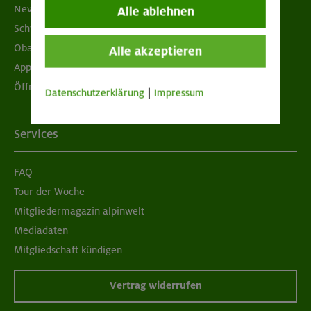
Newsletter
Alle ablehnen
Schwarzes Brett
Obacht geben!
Alle akzeptieren
App "Mein DAV+"
Öffnungszeiten
Datenschutzerklärung
|
Impressum
Services
FAQ
Tour der Woche
Mitgliedermagazin alpinwelt
Mediadaten
Mitgliedschaft kündigen
Vertrag widerrufen