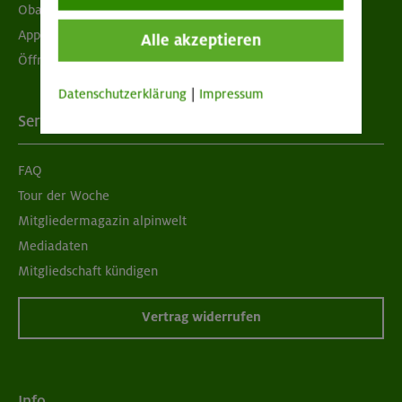
Obacht geben!
App "Mein DAV+"
Alle akzeptieren
Öffnungszeiten
Datenschutzerklärung
|
Impressum
Services
FAQ
Tour der Woche
Mitgliedermagazin alpinwelt
Mediadaten
Mitgliedschaft kündigen
Vertrag widerrufen
Info