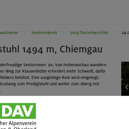
rwachsene
Seniorenkreis
2019 Tourenberichte
24.
tstuhl 1494 m, Chiemgau
anderfreudige Seniorinnen an. Von Hohenaschau wandern
Der Weg zur Klausenhütte erfordert mehr Schweiß, dafür
eldern belohnt. Eine ausgiebige Rast wird eingelegt,
 Gratweg zum Predigtstuhl und weiter zum Aberg mit
.
 in den Schnee. Die Wegführung ist nicht immer einfach zu
chen wir die geschlossene Hof Alm. Nach einer
orbei an einem alten Kalkbrennofen, zurück zum Auto.