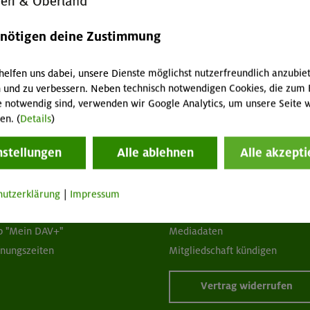
enötigen deine Zustimmung
helfen uns dabei, unsere Dienste möglichst nutzerfreundlich anzubie
 und zu verbessern. Neben technisch notwendigen Cookies, die zum 
e notwendig sind, verwenden wir Google Analytics, um unsere Seite w
en. (
Details
)
tuelles
Services
nstellungen
Alle ablehnen
Alle akzepti
wsletter
FAQ
hwarzes Brett
Tour der Woche
hutzerklärung
|
Impressum
acht geben!
Mitgliedermagazin alpinwelt
p "Mein DAV+"
Mediadaten
fnungszeiten
Mitgliedschaft kündigen
Vertrag widerrufen