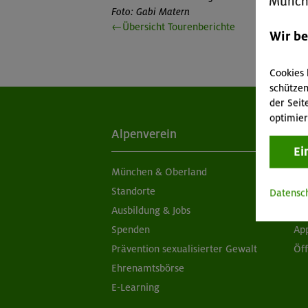
Foto: Gabi Matern
←Übersicht Tourenberichte
Wir b
Cookies 
schützen
der Seit
optimier
Alpenverein
Ak
Ei
München & Oberland
Ne
Standorte
Sc
Datensc
Ausbildung & Jobs
Ob
Spenden
Ap
Prävention sexualisierter Gewalt
Öf
Ehrenamtsbörse
E-Learning