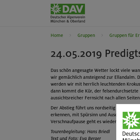
Home
Gruppen
Gruppen für E
24.05.2019 Predig
Das schön angesagte Wetter lockt viele w
wir gemächlich ansteigend zur Ellandalm. 
werden wir mit herrlich leuchtenden Krokusf
dann kommt die Kür, der felsendurchsetzte
aussichtsreicher Fernsicht nach allen Seiten
Der Abstieg führt uns nordseitig und damit
erkennen, mit Spürsinn und Ausdauer errei
Verschnaufpause geht es wieder abwärts, v
Tourenbegleitung: Hans Briedl
Text und Foto: Eva Berger