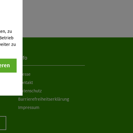
ten, zu
Betrieb
eiter zu
Info
eren
Presse
Kontakt
Datenschutz
Barrierefreiheitserklärung
Impressum