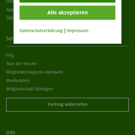
Obacht geben!
App "Mein DAV+"
Alle akzeptieren
Öffnungszeiten
Datenschutzerklärung
|
Impressum
Services
FAQ
Tour der Woche
Mitgliedermagazin alpinwelt
Mediadaten
Mitgliedschaft kündigen
Vertrag widerrufen
Info