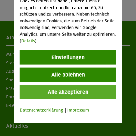
Cookies helfen uns dabei, unsere Dienste
möglichst nutzerfreundlich anzubieten, zu
schützen und zu verbessern. Neben technisch
notwendigen Cookies, die zum Betrieb der Seite
notwendig sind, verwenden wir Google
Analytics, um unsere Seite weiter zu optimieren.
Alpenverein
(
Details
)
München & Oberland
Einstellungen
Standorte
Ausbildung & Jobs
Alle ablehnen
Spenden
Prävention sexualisierter Gewalt
Alle akzeptieren
Ehrenamtsbörse
E-Learning
Datenschutzerklärung
|
Impressum
Aktuelles