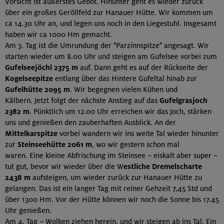
Vorsicht ist äußerstes Gebot. Hinunter geht es wieder zurück
über ein großes Geröllfeld zur Hanauer Hütte. Wir kommen um
ca 14.30 Uhr an, und legen uns noch in den Liegestuhl. Insgesamt
haben wir ca 1000 Hm gemacht.
Am 3. Tag ist die Umrundung der "Parzinnspitze" angesagt. Wir
starten wieder um 8.00 Uhr und steigen am Gufelsee vorbei zum
Gufelseejöchl 2375 m
auf. Dann geht es auf der Rückseite der
Kogelseepitze
entlang über das Hintere Gufeltal hinab zur
Gufelhütte 2095 m
. Wir begegnen vielen Kühen und
Kälbern. Jetzt folgt der nächste Anstieg auf das
Gufelgrasjoch
2382 m
. Pünktlich um 12.00 Uhr erreichen wir das Joch, stärken
uns und genießen den zauberhaften Ausblick. An der
Mittelkarspitze
vorbei wandern wir ins weite Tal wieder hinunter
zur
Steinseehütte 2061 m
, wo wir gestern schon mal
waren. Eine kleine Abfrischung im Steinsee – eiskalt aber super –
tut gut, bevor wir wieder über die W
estliche Dremelscharte
2438 m
aufsteigen, um wieder zurück zur Hanauer Hütte zu
gelangen. Das ist ein langer Tag mit reiner Gehzeit 7,45 Std und
über 1300 Hm. Vor der Hütte können wir noch die Sonne bis 17.45
Uhr genießen.
Am 4. Tag – Wolken ziehen herein, und wir steigen ab ins Tal. Ein