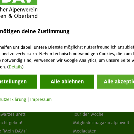
so kommen wir doch noch zu einer verdienten gemütlichen
 wir können ohne Nass von oben absteigen. Als wir am
regnen.
ortlich!
enötigen deine Zustimmung
helfen uns dabei, unsere Dienste möglichst nutzerfreundlich anzubie
 und zu verbessern. Neben technisch notwendigen Cookies, die zum 
e notwendig sind, verwenden wir Google Analytics, um unsere Seite w
en. (
Details
)
nstellungen
Alle ablehnen
Alle akzepti
tuelles
Services
hutzerklärung
|
Impressum
wsletter
FAQ
hwarzes Brett
Tour der Woche
acht geben!
Mitgliedermagazin alpinwelt
p "Mein DAV+"
Mediadaten