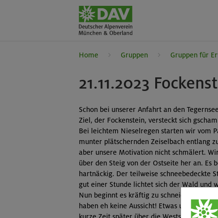
Home
Gruppen
Gruppen für E
21.11.2023 Fockens
Schon bei unserer Anfahrt an den Tegernsee 
Ziel, der Fockenstein, versteckt sich gscha
Bei leichtem Nieselregen starten wir vom P
munter plätschernden Zeiselbach entlang zu
aber unsere Motivation nicht schmälert. Wi
über den Steig von der Ostseite her an. Es b
hartnäckig. Der teilweise schneebedeckte S
gut einer Stunde lichtet sich der Wald und w
Nun beginnt es kräftig zu schneien und ein 
haben eh keine Aussicht! Etwas unterhalb de
kurze Zeit später über die Westseite zur N