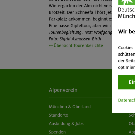
Wintergarten der Alm nicht versperrt und 
Brotzeit. Der Schneefall hört jetzt auf und
Parkplatz ankommen, beginnt es erneut zu 
Eine nasse Gipfeltour, aber wir nehmen´s sp
Wir b
Tourenbegleitung, Text: Wolfgang Kraft
Foto: Sigrid Asmussen-Birth
←Übersicht Tourenberichte
Cookies 
schützen
der Seit
optimier
Ei
Alpenverein
Ak
Datensc
München & Oberland
Ne
Standorte
Sc
Ausbildung & Jobs
Ob
Spenden
Ap