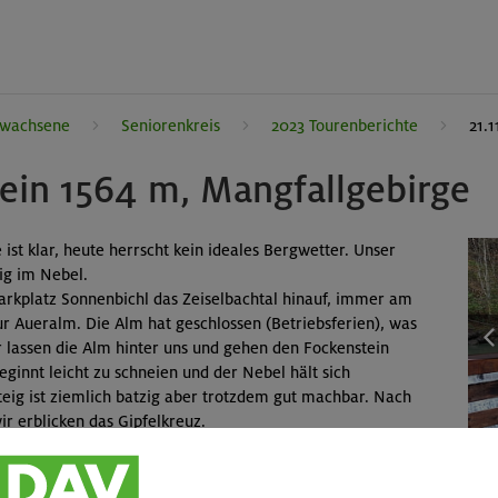
rwachsene
Seniorenkreis
2023 Tourenberichte
21.
tein 1564 m, Mangfallgebirge
ist klar, heute herrscht kein ideales Bergwetter. Unser
mig im Nebel.
arkplatz Sonnenbichl das Zeiselbachtal hinauf, immer am
r Aueralm. Die Alm hat geschlossen (Betriebsferien), was
r lassen die Alm hinter uns und gehen den Fockenstein
eginnt leicht zu schneien und der Nebel hält sich
teig ist ziemlich batzig aber trotzdem gut machbar. Nach
ir erblicken das Gipfelkreuz.
eisiger Wind vertreibt uns vom Gipfel. Macht nix, wir
s Gipfels machen wir eine "Stehbrotzeit" und steigen
euhüttenalm ab. Die Besitzer haben freundlicherweise den