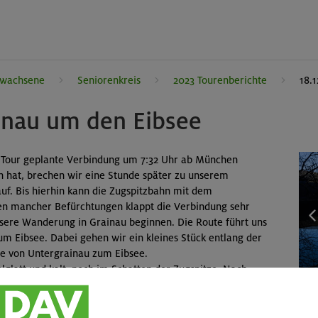
rwachsene
Seniorenkreis
2023 Tourenberichte
18.
inau um den Eibsee
 Tour geplante Verbindung um 7:32 Uhr ab München
hat, brechen wir eine Stunde später zu unserem
f. Bis hierhin kann die Zugspitzbahn mit dem
en mancher Befürchtungen klappt die Verbindung sehr
nsere Wanderung in Grainau beginnen. Die Route führt uns
um Eibsee. Dabei gehen wir ein kleines Stück entlang der
e von Untergrainau zum Eibsee.
gelglatt und kalt, noch im Schatten der Zugspitze. Nach
 den Weg und umrunden den See entgegen dem
r in das Licht der nach Westen gewanderten Sonne ein und
flicht. Nach unserer Umrundung des Eibsees entscheiden wir