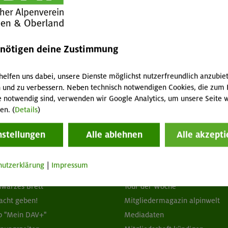
che Route wie bei unserem Aufstieg zu nehmen und
t der Zugspitzbahn nach Garmisch am Bahnhof an.
ter
enötigen deine Zustimmung
helfen uns dabei, unsere Dienste möglichst nutzerfreundlich anzubie
 und zu verbessern. Neben technisch notwendigen Cookies, die zum 
e notwendig sind, verwenden wir Google Analytics, um unsere Seite w
en. (
Details
)
nstellungen
Alle ablehnen
Alle akzepti
tuelles
Services
hutzerklärung
|
Impressum
wsletter
FAQ
hwarzes Brett
Tour der Woche
acht geben!
Mitgliedermagazin alpinwelt
p "Mein DAV+"
Mediadaten