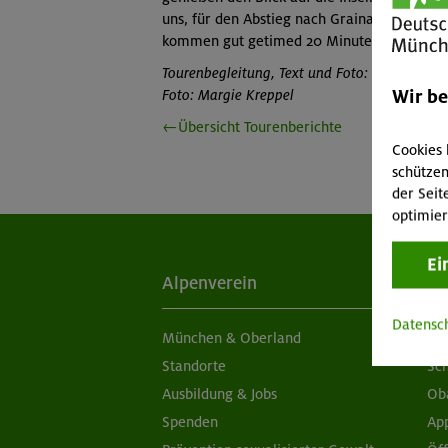
uns, für den Abstieg nach Grainau die glei
kommen gut getimed 20 Minuten vor Abfahr
Tourenbegleitung, Text und Foto: Peter Proebs
Wir b
Foto: Margie Kreppel
←Übersicht Tourenberichte
Cookies 
schützen
der Seit
optimier
Ei
Alpenverein
Ak
Datensc
München & Oberland
Ne
Standorte
Sc
Ausbildung & Jobs
Ob
Spenden
Ap