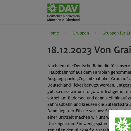
Home
Gruppen
Gruppen für E
18.12.2023 Von Gra
Nachdem die Deutsche Bahn die für unsere
Hauptbahnhof aus dem Fahrplan genommen 
Ausgangspunkt „Zugspitzbahnhof Grainau“ au
Deutschland-Ticket benutzt werden. Entgeg
gut, so dass wir um 10:30 Uhr frohgemut u
vorbei am Badersee und dann steil hinauf z
Zahnradbahn und kreuzen die Zufahrtsstraß
Dann liegt der Eibsee vor uns: Eisfrei, spie
einer Brotzeit machen wir uns weiter auf
Uhrzeigersinn. Ein wenig später tauchen wi
genießen den Blick auf die Inseln im Strei