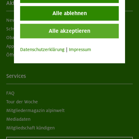
Aktuelles
Alle ablehnen
Newsletter
Schwarzes Brett
Alle akzeptieren
Obacht geben!
App "Mein DAV+"
Datenschutzerklärung
|
Impressum
Öffnungszeiten
Services
FAQ
Tour der Woche
Mitgliedermagazin alpinwelt
Mediadaten
Mitgliedschaft kündigen