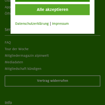
Obacht geben!
App "Mein DAV+"
Alle akzeptieren
Öffnungszeiten
Datenschutzerklärung
|
Impressum
Services
FAQ
Tour der Woche
Mitgliedermagazin alpinwelt
Mediadaten
Mitgliedschaft kündigen
Vertrag widerrufen
Info