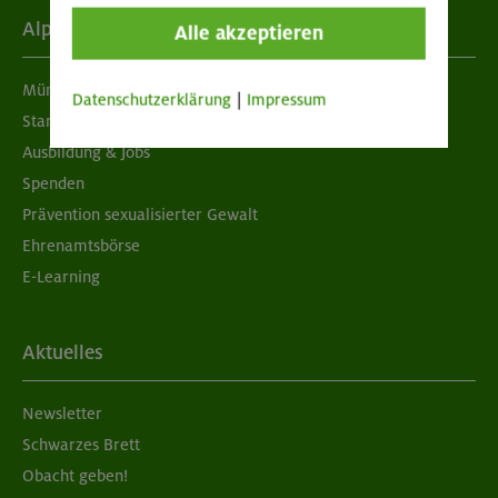
Alpenverein
Alle akzeptieren
München & Oberland
Datenschutzerklärung
|
Impressum
Standorte
Ausbildung & Jobs
Spenden
Prävention sexualisierter Gewalt
Ehrenamtsbörse
E-Learning
Aktuelles
Newsletter
Schwarzes Brett
Obacht geben!