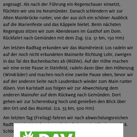
angesagt. Als nach der Führung ein Regenschauer einsetzt,
flüchten wir uns ins Neumünster. Danach schlendern wir zur
Alten Mainbrücke runter, von der aus sich ein schöner Ausblick
auf die Marienfeste und das Käppele bietet. Beim nächsten
Regenguss sitzen wir zum Abendessen im Gasthof am Dom.
Rückfahrt nach Gemünden mit dem Zug. (ca. 51 km, 150 Hm)
Am letzten Radltag erkunden wir das Maindreieck: Los radeln wir
auf der noch nicht erkundeten Mainseite Richtung Lohr, zweigen
in das Tal des Buchenbaches ab (Mühle). Auf der Höhe machen
wir eine erste Pause in Steinfeld, radeln dann über den Höhenzug
(Windräder) und machen noch eine zweite Pause oben, bevor wir
auf der anderen Seite nach Laudenbach wieder zum Main runter
düsen. Von Karlstadt aus folgen wir zur Abwechslung dem
anderen Mainufer auf dem Rückweg nach Gemünden. Dort
gehen wir zur Scherenburg hoch und genießen den Blick über
den Ort und das Maintal. (ca. 55 km, 500 Hm)
Am letzten Tag (Freitag) fahren wir nach abwechslungsreichen
Radltagen in Mainfranken mit der Bahn nach München zurück.
Schön war’s und mit dem Wetter hatten wir Riesenglück.