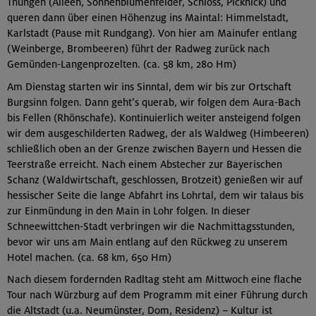
Thüngen (Alleen, Sonnenblumenfelder, Schloss, Picknick) und
queren dann über einen Höhenzug ins Maintal: Himmelstadt,
Karlstadt (Pause mit Rundgang). Von hier am Mainufer entlang
(Weinberge, Brombeeren) führt der Radweg zurück nach
Gemünden-Langenprozelten. (ca. 58 km, 280 Hm)
Am Dienstag starten wir ins Sinntal, dem wir bis zur Ortschaft
Burgsinn folgen. Dann geht’s querab, wir folgen dem Aura-Bach
bis Fellen (Rhönschafe). Kontinuierlich weiter ansteigend folgen
wir dem ausgeschilderten Radweg, der als Waldweg (Himbeeren)
schließlich oben an der Grenze zwischen Bayern und Hessen die
Teerstraße erreicht. Nach einem Abstecher zur Bayerischen
Schanz (Waldwirtschaft, geschlossen, Brotzeit) genießen wir auf
hessischer Seite die lange Abfahrt ins Lohrtal, dem wir talaus bis
zur Einmündung in den Main in Lohr folgen. In dieser
Schneewittchen-Stadt verbringen wir die Nachmittagsstunden,
bevor wir uns am Main entlang auf den Rückweg zu unserem
Hotel machen. (ca. 68 km, 650 Hm)
Nach diesem fordernden Radltag steht am Mittwoch eine flache
Tour nach Würzburg auf dem Programm mit einer Führung durch
die Altstadt (u.a. Neumünster, Dom, Residenz) – Kultur ist