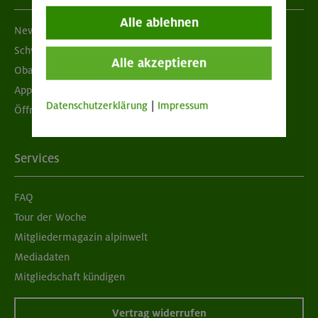
Alle ablehnen
Newsletter
Schwarzes Brett
Alle akzeptieren
Obacht geben!
App "Mein DAV+"
Datenschutzerklärung
|
Impressum
Öffnungszeiten
Services
FAQ
Tour der Woche
Mitgliedermagazin alpinwelt
Mediadaten
Mitgliedschaft kündigen
Vertrag widerrufen