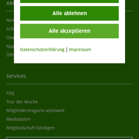
Aktuelles
Alle ablehnen
Newsletter
Schwarzes Brett
Alle akzeptieren
Obacht geben!
App "Mein DAV+"
Datenschutzerklärung
|
Impressum
Öffnungszeiten
Services
FAQ
Tour der Woche
Mitgliedermagazin alpinwelt
Mediadaten
Mitgliedschaft kündigen