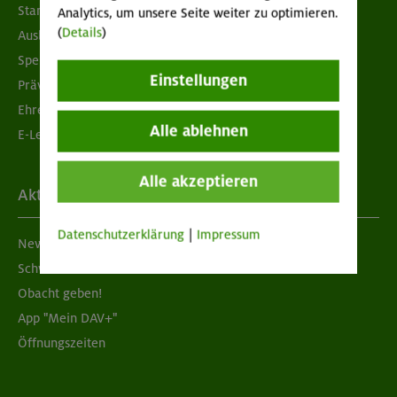
Standorte
Analytics, um unsere Seite weiter zu optimieren.
(
Details
)
Ausbildung & Jobs
Spenden
Einstellungen
Prävention sexualisierter Gewalt
Ehrenamtsbörse
Alle ablehnen
E-Learning
Alle akzeptieren
Aktuelles
Datenschutzerklärung
|
Impressum
Newsletter
Schwarzes Brett
Obacht geben!
App "Mein DAV+"
Öffnungszeiten