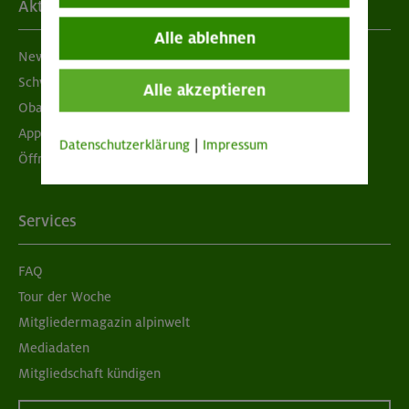
Aktuelles
Alle ablehnen
Newsletter
Schwarzes Brett
Alle akzeptieren
Obacht geben!
App "Mein DAV+"
Datenschutzerklärung
|
Impressum
Öffnungszeiten
Services
FAQ
Tour der Woche
Mitgliedermagazin alpinwelt
Mediadaten
Mitgliedschaft kündigen