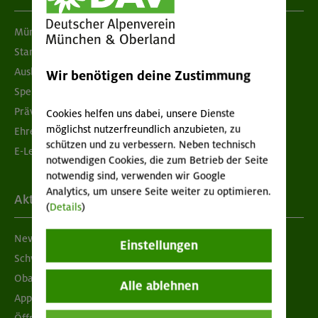
München & Oberland
Standorte
Ausbildung & Jobs
Wir benötigen deine Zustimmung
Spenden
Prävention sexualisierter Gewalt
Cookies helfen uns dabei, unsere Dienste
möglichst nutzerfreundlich anzubieten, zu
Ehrenamtsbörse
schützen und zu verbessern. Neben technisch
E-Learning
notwendigen Cookies, die zum Betrieb der Seite
notwendig sind, verwenden wir Google
Analytics, um unsere Seite weiter zu optimieren.
Aktuelles
(
Details
)
Newsletter
Einstellungen
Schwarzes Brett
Obacht geben!
Alle ablehnen
App "Mein DAV+"