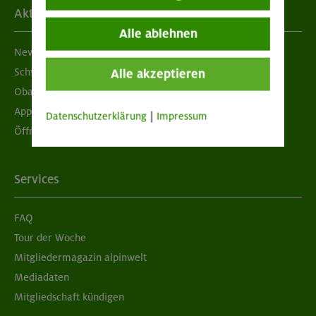
Aktuelles
Alle ablehnen
Newsletter
Schwarzes Brett
Alle akzeptieren
Obacht geben!
App "Mein DAV+"
Datenschutzerklärung
|
Impressum
Öffnungszeiten
Services
FAQ
Tour der Woche
Mitgliedermagazin alpinwelt
Mediadaten
Mitgliedschaft kündigen