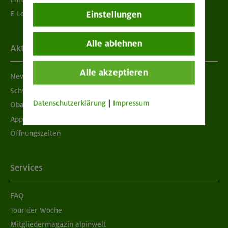
Einstellungen
E-Learning
Alle ablehnen
Aktuelles
Alle akzeptieren
Newsletter
Schwarzes Brett
Datenschutzerklärung
|
Impressum
Obacht geben!
App "Mein DAV+"
Öffnungszeiten
Services
FAQ
Tour der Woche
Mitgliedermagazin alpinwelt