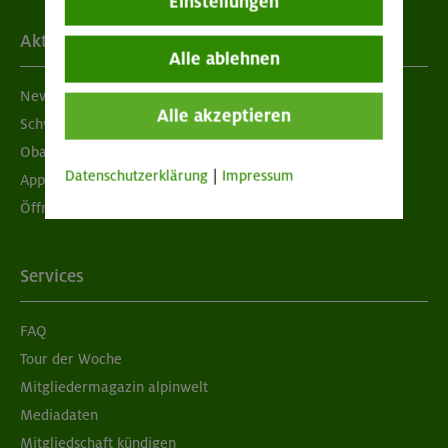
Einstellungen
Aktuelles
Alle ablehnen
Newsletter
Alle akzeptieren
Schwarzes Brett
Obacht geben!
Datenschutzerklärung
|
Impressum
App "Mein DAV+"
Öffnungszeiten
Services
FAQ
Tour der Woche
Mitgliedermagazin alpinwelt
Mediadaten
Mitgliedschaft kündigen