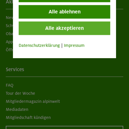
Aktuelles
Alle ablehnen
Newsletter
Schwarzes Brett
Alle akzeptieren
Obacht geben!
App "Mein DAV+"
Datenschutzerklärung
|
Impressum
Öffnungszeiten
Services
FAQ
Tour der Woche
Mitgliedermagazin alpinwelt
Mediadaten
Mitgliedschaft kündigen