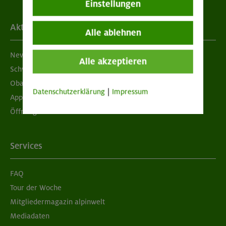
Einstellungen
Aktuelles
Alle ablehnen
Newsletter
Alle akzeptieren
Schwarzes Brett
Obacht geben!
Datenschutzerklärung
|
Impressum
App "Mein DAV+"
Öffnungszeiten
Services
FAQ
Tour der Woche
Mitgliedermagazin alpinwelt
Mediadaten