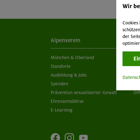
Wir b
Cookies 
schützen
der Seit
Alpenverein
Ak
optimier
München & Oberland
Ne
Ei
Standorte
Sc
Ausbildung & Jobs
Ob
Datensc
Spenden
Ap
Prävention sexualisierter Gewalt
Öf
Ehrenamtsbörse
E-Learning