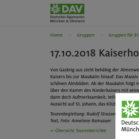
Home
Gruppen
Gruppen für E
17.10.2018 Kaiserh
Von Gasteig aus zieht behäbig der Almenwe
Kaisers bis zur Maukalm hinauf. Das Massi
schönen Almböden. Ab der Maukalm folgt 
über den Kamm des Niederkaisers mit sein
dann doch Aufmerksamkeit, teils felsig, teil
Aussicht auf St. Johann, das Kitzbüheler Hor
Tourenbegleitung: Rudolf Strasser
Text, Foto: Anneliese Ramsauer
←Übersicht Tourenberichte