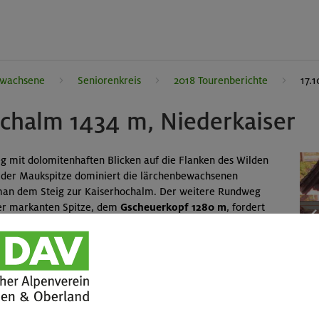
rwachsene
Seniorenkreis
2018 Tourenberichte
17.
ochalm 1434 m, Niederkaiser
g mit dolomitenhaften Blicken auf die Flanken des Wilden
v der Maukspitze dominiert die lärchenbewachsenen
man dem Steig zur Kaiserhochalm. Der weitere Rundweg
er markanten Spitze, dem
Gscheuerkopf 1280 m
, fordert
s seilversichert, teils üppig mit Buchenlaub bedeckt. Die
n und weit in die Landschaft ist die Belohnung.