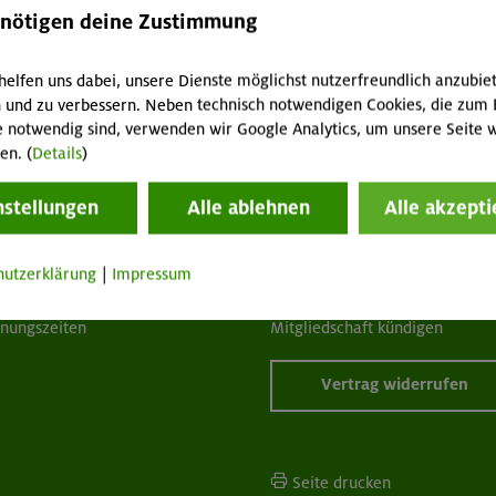
enötigen deine Zustimmung
helfen uns dabei, unsere Dienste möglichst nutzerfreundlich anzubie
 und zu verbessern. Neben technisch notwendigen Cookies, die zum 
e notwendig sind, verwenden wir Google Analytics, um unsere Seite w
tuelles
Services
en. (
Details
)
wsletter
FAQ
nstellungen
Alle ablehnen
Alle akzepti
hwarzes Brett
Tour der Woche
acht geben!
Mitgliedermagazin alpinwelt
hutzerklärung
|
Impressum
p "Mein DAV+"
Mediadaten
fnungszeiten
Mitgliedschaft kündigen
Vertrag widerrufen
Seite drucken