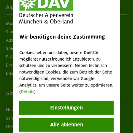
Alpenverein
München & Oberland
Standorte
Wir benötigen deine Zustimmung
Ausbildung & Jobs
Spenden
Cookies helfen uns dabei, unsere Dienste
Prävention sexualisierter Gewalt
möglichst nutzerfreundlich anzubieten, zu
Ehrenamtsbörse
schützen und zu verbessern. Neben technisch
notwendigen Cookies, die zum Betrieb der Seite
E-Learning
notwendig sind, verwenden wir Google
Analytics, um unsere Seite weiter zu optimieren.
(
Details
)
Aktuelles
Einstellungen
Newsletter
Schwarzes Brett
Alle ablehnen
Obacht geben!