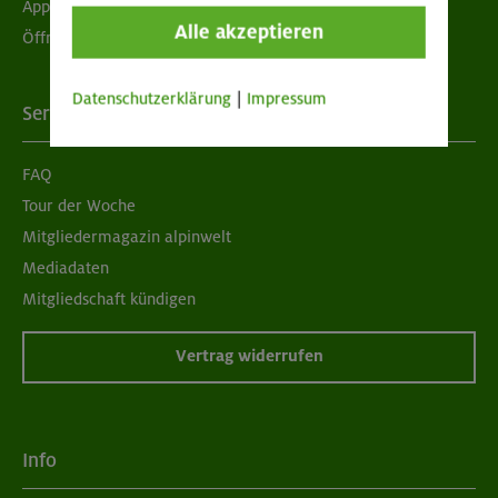
App "Mein DAV+"
Alle akzeptieren
Öffnungszeiten
Datenschutzerklärung
|
Impressum
Services
FAQ
Tour der Woche
Mitgliedermagazin alpinwelt
Mediadaten
Mitgliedschaft kündigen
Vertrag widerrufen
Info