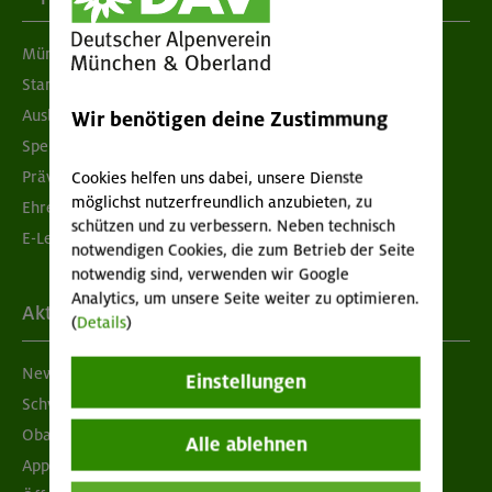
München & Oberland
Standorte
Ausbildung & Jobs
Wir benötigen deine Zustimmung
Spenden
Prävention sexualisierter Gewalt
Cookies helfen uns dabei, unsere Dienste
möglichst nutzerfreundlich anzubieten, zu
Ehrenamtsbörse
schützen und zu verbessern. Neben technisch
E-Learning
notwendigen Cookies, die zum Betrieb der Seite
notwendig sind, verwenden wir Google
Analytics, um unsere Seite weiter zu optimieren.
Aktuelles
(
Details
)
Newsletter
Einstellungen
Schwarzes Brett
Obacht geben!
Alle ablehnen
App "Mein DAV+"