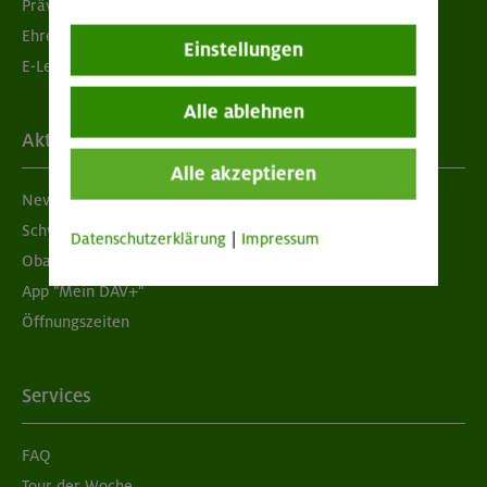
Prävention sexualisierter Gewalt
Ehrenamtsbörse
Einstellungen
E-Learning
Alle ablehnen
Aktuelles
Alle akzeptieren
Newsletter
Schwarzes Brett
Datenschutzerklärung
|
Impressum
Obacht geben!
App "Mein DAV+"
Öffnungszeiten
Services
FAQ
Tour der Woche