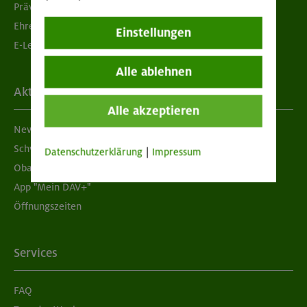
Prävention sexualisierter Gewalt
Ehrenamtsbörse
Einstellungen
E-Learning
Alle ablehnen
Aktuelles
Alle akzeptieren
Newsletter
Schwarzes Brett
Datenschutzerklärung
|
Impressum
Obacht geben!
App "Mein DAV+"
Öffnungszeiten
Services
FAQ