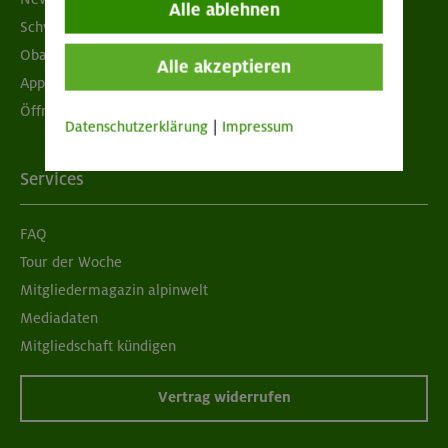
Alle ablehnen
Schwarzes Brett
Obacht geben!
Alle akzeptieren
App "Mein DAV+"
Öffnungszeiten
Datenschutzerklärung
|
Impressum
Services
FAQ
Tour der Woche
Mitgliedermagazin alpinwelt
Mediadaten
Mitgliedschaft kündigen
Vertrag widerrufen