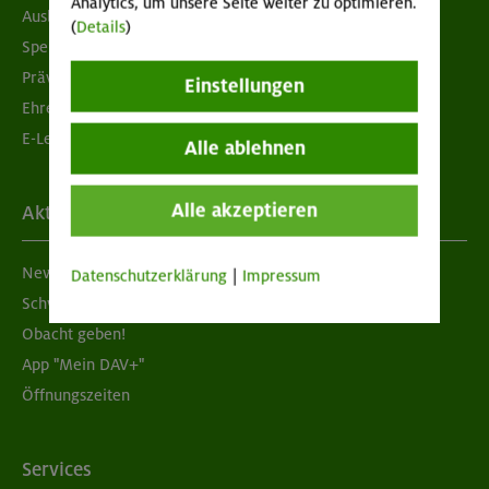
Analytics, um unsere Seite weiter zu optimieren.
Ausbildung & Jobs
(
Details
)
Spenden
Prävention sexualisierter Gewalt
Einstellungen
Ehrenamtsbörse
E-Learning
Alle ablehnen
Alle akzeptieren
Aktuelles
Newsletter
Datenschutzerklärung
|
Impressum
Schwarzes Brett
Obacht geben!
App "Mein DAV+"
Öffnungszeiten
Services