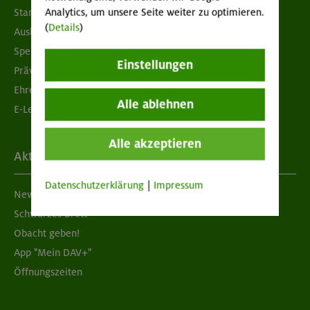
Analytics, um unsere Seite weiter zu optimieren.
Standorte
(
Details
)
Ausbildung & Jobs
Spenden
Einstellungen
Prävention sexualisierter Gewalt
Ehrenamtsbörse
Alle ablehnen
E-Learning
Alle akzeptieren
Aktuelles
Datenschutzerklärung
|
Impressum
Newsletter
Schwarzes Brett
Obacht geben!
App "Mein DAV+"
Öffnungszeiten