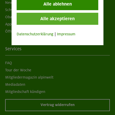
Newsletter
Alle ablehnen
Schwarzes Brett
Obacht geben!
Alle akzeptieren
App "Mein DAV+"
Öffnungszeiten
Datenschutzerklärung
|
Impressum
Services
FAQ
Tour der Woche
Mitgliedermagazin alpinwelt
Mediadaten
Mitgliedschaft kündigen
Vertrag widerrufen