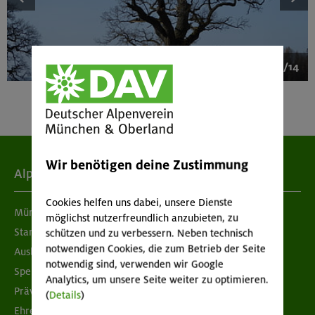
1/14
Wir benötigen deine Zustimmung
Alpenverein
Cookies helfen uns dabei, unsere Dienste
München & Oberland
möglichst nutzerfreundlich anzubieten, zu
Standorte
schützen und zu verbessern. Neben technisch
notwendigen Cookies, die zum Betrieb der Seite
Ausbildung & Jobs
notwendig sind, verwenden wir Google
Spenden
Analytics, um unsere Seite weiter zu optimieren.
Prävention sexualisierter Gewalt
(
Details
)
Ehrenamtsbörse