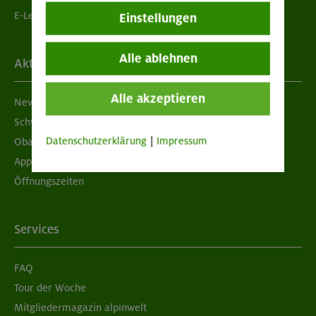
E-Learning
Einstellungen
Alle ablehnen
Aktuelles
Alle akzeptieren
Newsletter
Schwarzes Brett
Datenschutzerklärung
|
Impressum
Obacht geben!
App "Mein DAV+"
Öffnungszeiten
Services
FAQ
Tour der Woche
Mitgliedermagazin alpinwelt