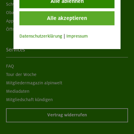
Alle ablehnen
Schwarzes Brett
Obacht geben!
Alle akzeptieren
App "Mein DAV+"
Öffnungszeiten
Datenschutzerklärung
|
Impressum
Services
FAQ
Tour der Woche
Mitgliedermagazin alpinwelt
Mediadaten
Mitgliedschaft kündigen
Vertrag widerrufen