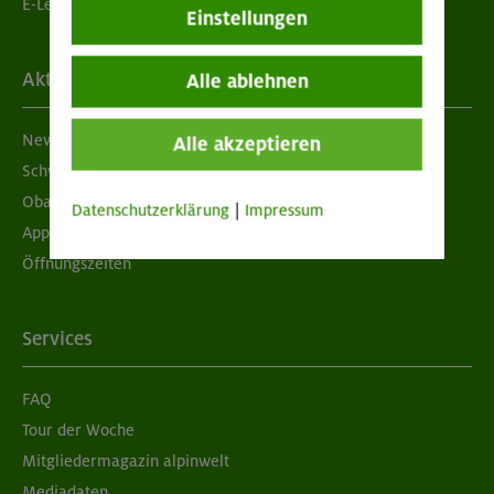
E-Learning
Einstellungen
Aktuelles
Alle ablehnen
Newsletter
Alle akzeptieren
Schwarzes Brett
Obacht geben!
Datenschutzerklärung
|
Impressum
App "Mein DAV+"
Öffnungszeiten
Services
FAQ
Tour der Woche
Mitgliedermagazin alpinwelt
Mediadaten