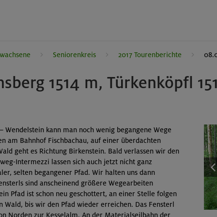
rwachsene
Seniorenkreis
2017 Tourenberichte
08.
sberg 1514 m, Türkenköpfl 15
n – Wendelstein kann man noch wenig begangene Wege
rten am Bahnhof Fischbachau, auf einer überdachten
ald geht es Richtung Birkenstein. Bald verlassen wir den
weg-Intermezzi lassen sich auch jetzt nicht ganz
aler, selten begangener Pfad. Wir halten uns dann
 Fensterls sind anscheinend größere Wegearbeiten
in Pfad ist schon neu geschottert, an einer Stelle folgen
Wald, bis wir den Pfad wieder erreichen. Das Fensterl
on Norden zur Kesselalm. An der Materialseilbahn der