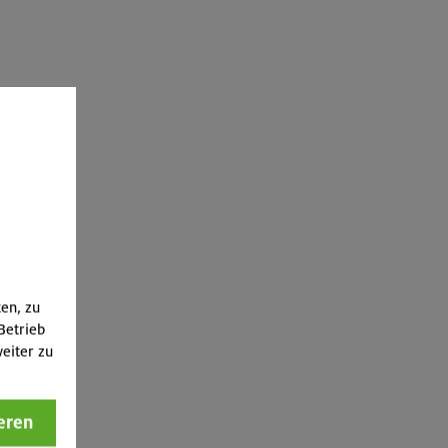
ten, zu
Betrieb
eiter zu
eren