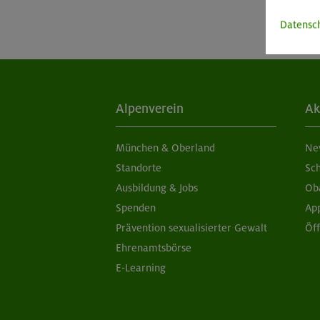
Datensc
Alpenverein
Ak
München & Oberland
Ne
Standorte
Sc
Ausbildung & Jobs
Ob
Spenden
Ap
Prävention sexualisierter Gewalt
Öf
Ehrenamtsbörse
E-Learning