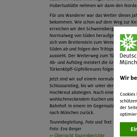
Hubertushütte nehmen wir dann den Norda
Für uns Wanderer war das Wetter dieses Jahr 
bekommen. Wie schon auf dem Weg zur Kess
erreichen wir den Schweinsberg, wo wir au
Normalweg von Süden heraufgekommen sind. 
sich vom Breitenstein zum Wendelstein hinz
Süden ab und folgen den Trittspuren auf die
aussieht. Der Weiterweg zum Türkenköpfl wir
Ab- und Aufstieg meistert die Gruppe probl
Türkenköpfl-Gipfelkreuzes folgen wir dem 
Wir b
Jetzt sind wir auf einem normalen, beschil
Schlussanstieg, bis wir unter der Wendelst
Hochkreut absteigen. Nach einer erfreulich
Cookies 
wohlschmeckendem Kuchen und gutem Eis ge
schützen
Bahnhof. In einem im Gegensatz zur Hinfahr
der Seit
nach München zurück.
optimier
Tourenbegleitung, Foto und Text: Axel Philipp
Ei
Foto: Eva Berger
←Übersicht Tourenberichte