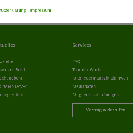
hutzerklärung
|
Impressum
tuelles
Services
wsletter
FAQ
hwarzes Brett
Tour der Woche
acht geben!
Mitgliedermagazin alpinwelt
p "Mein DAV+"
Mediadaten
fnungszeiten
Mitgliedschaft kündigen
Vertrag widerrufen