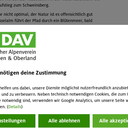
ufstieg zum Schweinsberg.
nicht optimal, der Natur ist es offensichtlich gut
elalm führt der Pfad durch ein Blütenmeer, bald
ch ein paar andere Wanderer treffen, die über den
Der Schweinsberg ist der erste Gipfel einer Kette, die
ieht. Nach der wohlverdienten Gipfelrast steigen wir nach
 Kirchwand, die von dieser Seite eher wie ein Grasbuckel
d dann auch etwas felsiger, die beiden Kletterstellen im
emlos. Nach einer kurzen Rast etwas oberhalb des
Grat bis zum Abbruch und steigen dann nach Norden ab.
enötigen deine Zustimmung
derten Wanderweg. Es gibt noch einen kleinen
einbahn queren und über die Wendelsteinalm nach
en Einkehr, sehr netter und schneller Bedienung,
helfen uns dabei, unsere Dienste möglichst nutzerfreundlich anzubie
ht es über einen Waldpfad nach Bayrischzell zum
 und zu verbessern. Neben technisch notwendigen Cookies, die zum 
t nicht überfüllten Zug geht es entspannt und zufrieden
e notwendig sind, verwenden wir Google Analytics, um unsere Seite w
en. (
Details
)
nstellungen
Alle ablehnen
Alle akzepti