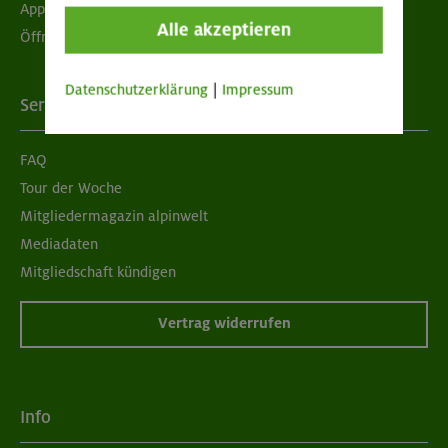
App "Mein DAV+"
Alle akzeptieren
Öffnungszeiten
Datenschutzerklärung
|
Impressum
Services
FAQ
Tour der Woche
Mitgliedermagazin alpinwelt
Mediadaten
Mitgliedschaft kündigen
Vertrag widerrufen
Info