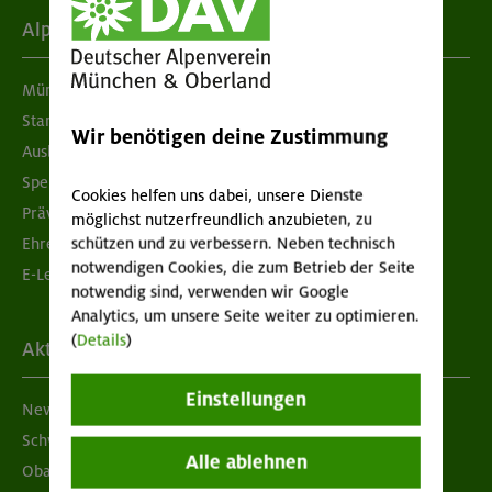
Alpenverein
München & Oberland
Standorte
Wir benötigen deine Zustimmung
Ausbildung & Jobs
Spenden
Cookies helfen uns dabei, unsere Dienste
Prävention sexualisierter Gewalt
möglichst nutzerfreundlich anzubieten, zu
schützen und zu verbessern. Neben technisch
Ehrenamtsbörse
notwendigen Cookies, die zum Betrieb der Seite
E-Learning
notwendig sind, verwenden wir Google
Analytics, um unsere Seite weiter zu optimieren.
(
Details
)
Aktuelles
Einstellungen
Newsletter
Schwarzes Brett
Alle ablehnen
Obacht geben!