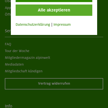
Obacht geben!
App "Mein DAV+"
Alle akzeptieren
Öffnungszeiten
Datenschutzerklärung
|
Impressum
Services
FAQ
Tour der Woche
Mitgliedermagazin alpinwelt
Mediadaten
Mitgliedschaft kündigen
Vertrag widerrufen
Info