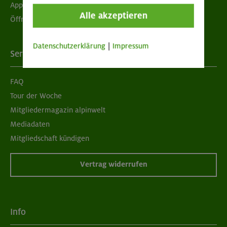
App "Mein DAV+"
Alle akzeptieren
Öffnungszeiten
Datenschutzerklärung
|
Impressum
Services
FAQ
Tour der Woche
Mitgliedermagazin alpinwelt
Mediadaten
Mitgliedschaft kündigen
Vertrag widerrufen
Info