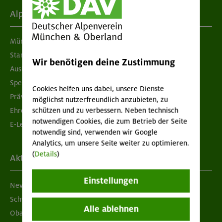
Alpenverein
München & Oberland
Standorte
Wir benötigen deine Zustimmung
Ausbildung & Jobs
Spenden
Cookies helfen uns dabei, unsere Dienste
Prävention sexualisierter Gewalt
möglichst nutzerfreundlich anzubieten, zu
schützen und zu verbessern. Neben technisch
Ehrenamtsbörse
notwendigen Cookies, die zum Betrieb der Seite
E-Learning
notwendig sind, verwenden wir Google
Analytics, um unsere Seite weiter zu optimieren.
(
Details
)
Aktuelles
Einstellungen
Newsletter
Schwarzes Brett
Alle ablehnen
Obacht geben!